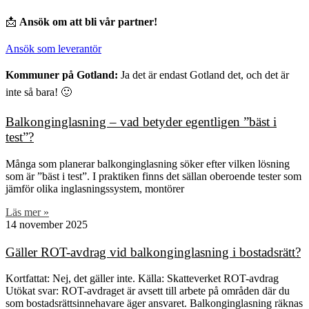
📩
Ansök om att bli vår partner!
Ansök som leverantör
Kommuner på Gotland:
Ja det är endast Gotland det, och det är
inte så bara! 🙂
Balkonginglasning – vad betyder egentligen ”bäst i
test”?
Många som planerar balkonginglasning söker efter vilken lösning
som är ”bäst i test”. I praktiken finns det sällan oberoende tester som
jämför olika inglasningssystem, montörer
Läs mer »
14 november 2025
Gäller ROT-avdrag vid balkonginglasning i bostadsrätt?
Kortfattat: Nej, det gäller inte. Källa: Skatteverket ROT-avdrag
Utökat svar: ROT-avdraget är avsett till arbete på områden där du
som bostadsrättsinnehavare äger ansvaret. Balkonginglasning räknas