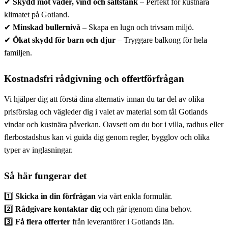
✔
Skydd mot väder, vind och saltstänk
– Perfekt för kustnära
klimatet på Gotland.
✔
Minskad bullernivå
– Skapa en lugn och trivsam miljö.
✔
Ökat skydd för barn och djur
– Tryggare balkong för hela
familjen.
Kostnadsfri rådgivning och offertförfrågan
Vi hjälper dig att förstå dina alternativ innan du tar del av olika
prisförslag och vägleder dig i valet av material som tål Gotlands
vindar och kustnära påverkan. Oavsett om du bor i villa, radhus eller
flerbostadshus kan vi guida dig genom regler, bygglov och olika
typer av inglasningar.
Så här fungerar det
1️⃣
Skicka in din förfrågan
via vårt enkla formulär.
2️⃣
Rådgivare kontaktar dig
och går igenom dina behov.
3️⃣
Få flera offerter
från leverantörer i Gotlands län.