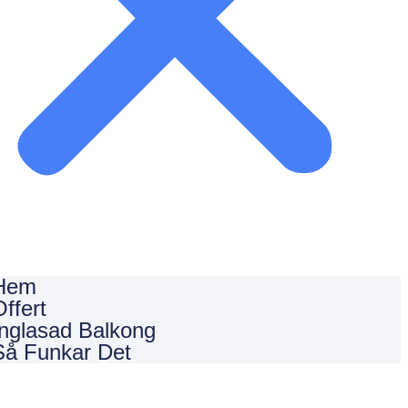
Hem
Offert
Inglasad Balkong
Så Funkar Det
Begär Offert