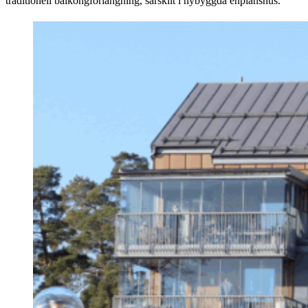
traditionell balkongförlängning, särskilt i nybyggda enplanshus.