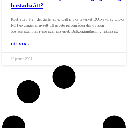
bostadsrätt?
Kortfattat: Nej, det gäller inte. Källa: Skatteverket ROT-avdrag Utökat s
ROT-avdraget är avsett till arbete på områden där du som
bostadsrättsinnehavare äger ansvaret. Balkonginglasning räknas att
LÄS MER »
18 januari 2025